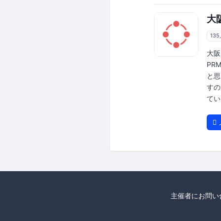
大
13
大阪
PRM
と思
すの
てい
主催者にお問い