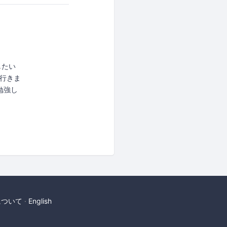
催したい
行きま
勉強し
について
English