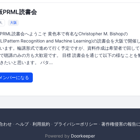
阪PRML読書会
5人
大阪
PRML読書会へようこそ 黄色本で有名なChristopher M. Bishopの
L(Pattern Recognition and Machine Learning)の読書会を大阪で開
います。輪講形式で進めて行く予定ですが、資料作成は希望者で回して
で聴講のみの方も大歓迎です。 目標 読書会を通じて以下の様なことを
きたいと思います。 パタ...
メンバーになる
合わせ
ヘルプ
利用規約
プライバシーポリシー
著作権侵害の報告
Powered by
Doorkeeper