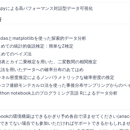
 Vispyによる高パフォーマンス対話型データ可視化
析
andasとmatplotlibを使った探索的データ分析
はじめての統計的仮説検定：簡単なZ検定
はじめてのベイズ法
4分割表とカイ二乗検定を用いた、二変数間の相関推定
最尤法を用いたデータへの確率分布のあてはめ
6カーネル密度推定によるノンパラメトリックな確率密度の推定
7マルコフ連鎖モンテカルロ法を使った事後分布サンプリングからのベ
IPython notebook上のプログラミング言語 Rによるデータ分析
notebookの環境構築はできるかぎり予め各自で済ませてください(ana
。できてない場合でも参加いただければサポートできるかもしれま