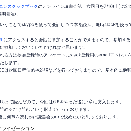
サイエンスクックブック
のオンライン読書会第十六回目を7/16(土)の21:0
定期開催)。
いうことでskypeを使って会話しつつ本を読み、随時slackを使
RL
にアクセスすると会話に参加することができますので、参加する
に参加しておいていただければと思います。
る方は参加登録時のアンケートにslack登録用のemailアドレ
たします。
23:00は次回日程決めや雑談などを行っておりますので、基本的に勉強
6.5まで読んだので、今回は6.6をやった後に7章に突入します。
読めるだけ読むという形式で行っております。
後に何章を読むかは読書会の中で決めたいと思っております。
アライゼーション