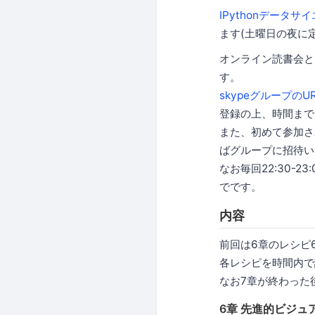
IPythonデータ
ます(土曜日の夜に
オンライン読書会と
す。
skypeグループのU
登録の上、時間まで
また、初めて参加され
ばグループに招待い
なお毎回22:30-
でです。
内容
前回は6章のレシピ
各レシピを時間内で
なお7章が終わった
6章 先進的ビジュ